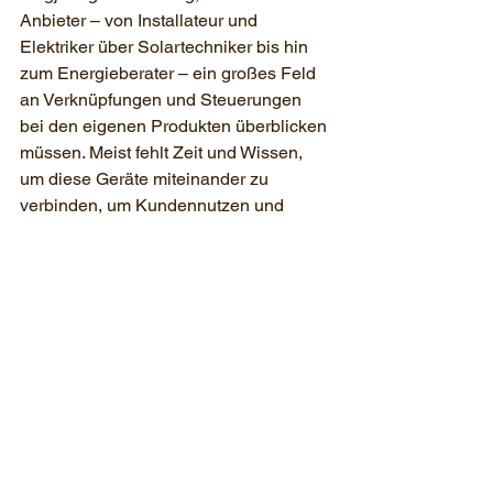
Anbieter – von Installateur und 
Elektriker über Solartechniker bis hin 
zum Energieberater – ein großes Feld 
an Verknüpfungen und Steuerungen 
bei den eigenen Produkten überblicken 
müssen. Meist fehlt Zeit und Wissen, 
um diese Geräte miteinander zu 
verbinden, um Kundennutzen und 
Energiekosten zu optimieren.
Und dabei tritt RTS Regeltechnik 
Solber auf den Plan und unterstützt 
Projektleiter bei dieser 
Mammutaufgabe der Mess-Steuer-
Regeltechnik (MSR), auch laut 
Standard-Leistungsbuch. Mehr 
Informationen findet sie unter 
Regeltechnik
 oder bei einem 
persönlichen 
Gespräch mit Herbert 